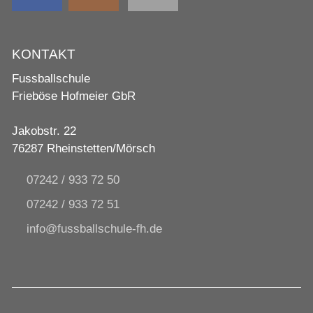
KONTAKT
Fussballschule
Frieböse Hofmeier GbR
Jakobstr. 22
76287 Rheinstetten/Mörsch
07242 / 933 72 50
07242 / 933 72 51
nf
f
ssb
llsch
l
-fh
d