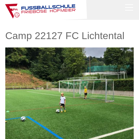
News
Camp 22127 FC Lichtental
Über uns
Stützpunkttraining
Camps
Shop
Bilder
Kontakt