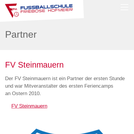
News
Partner
Über uns
Trainerteam
FV Steinmauern
Philosophie
Presse
Der FV Steinmauern ist ein Partner der ersten Stunde
Partner
und war Mitveranstalter des ersten Feriencamps
an Ostern 2010.
Stützpunkttraining
FV Steinmauern
Camps
Shop