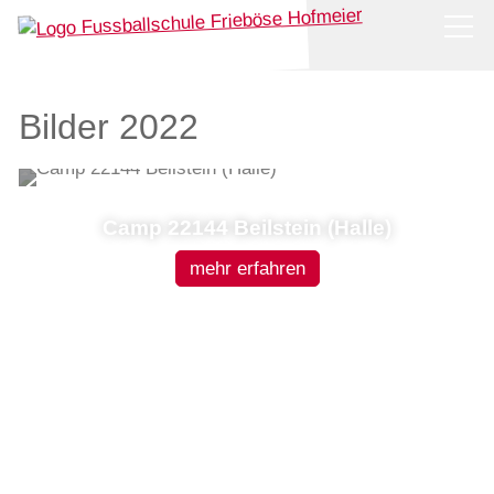
News
Bilder 2022
Über uns
Stützpunkttraining
Camp 22144 Beilstein (Halle)
Camps
mehr erfahren
Shop
Bilder
Kontakt