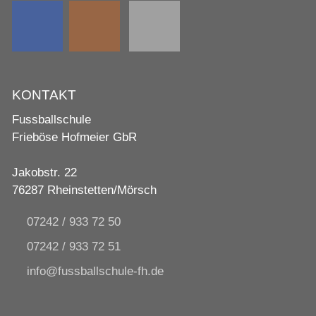
KONTAKT
Fussballschule
Frieböse Hofmeier GbR
Jakobstr. 22
76287 Rheinstetten/Mörsch
07242 / 933 72 50
07242 / 933 72 51
nf
f
ssb
llsch
l
-fh
d